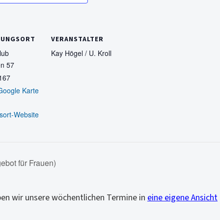
TUNGSORT
VERANSTALTER
lub
Kay Högel / U. Kroll
n 57
167
Google Karte
sort-Website
ebot für Frauen)
ben wir unsere wöchentlichen Termine in
eine eigene Ansicht