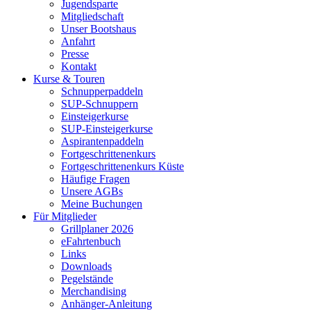
Jugendsparte
Mitgliedschaft
Unser Bootshaus
Anfahrt
Presse
Kontakt
Kurse & Touren
Schnupperpaddeln
SUP-Schnuppern
Einsteigerkurse
SUP-Einsteigerkurse
Aspirantenpaddeln
Fortgeschrittenenkurs
Fortgeschrittenenkurs Küste
Häufige Fragen
Unsere AGBs
Meine Buchungen
Für Mitglieder
Grillplaner 2026
eFahrtenbuch
Links
Downloads
Pegelstände
Merchandising
Anhänger-Anleitung