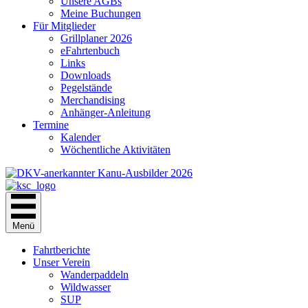
Unsere AGBs
Meine Buchungen
Für Mitglieder
Grillplaner 2026
eFahrtenbuch
Links
Downloads
Pegelstände
Merchandising
Anhänger-Anleitung
Termine
Kalender
Wöchentliche Aktivitäten
Menü
Fahrtberichte
Unser Verein
Wanderpaddeln
Wildwasser
SUP