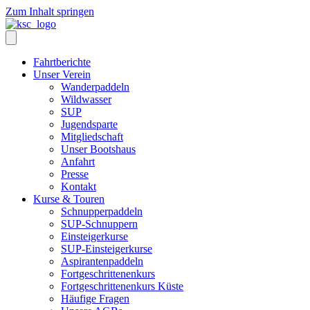
Zum Inhalt springen
Fahrtberichte
Unser Verein
Wanderpaddeln
Wildwasser
SUP
Jugendsparte
Mitgliedschaft
Unser Bootshaus
Anfahrt
Presse
Kontakt
Kurse & Touren
Schnupperpaddeln
SUP-Schnuppern
Einsteigerkurse
SUP-Einsteigerkurse
Aspirantenpaddeln
Fortgeschrittenenkurs
Fortgeschrittenenkurs Küste
Häufige Fragen