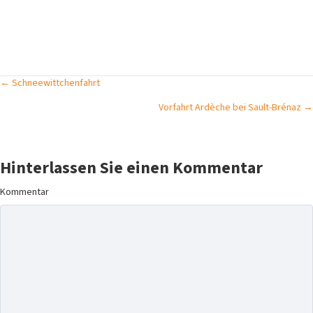
Posts
← Schneewittchenfahrt
Vorfahrt Ardèche bei Sault-Brénaz →
navigation
Hinterlassen Sie einen Kommentar
Kommentar