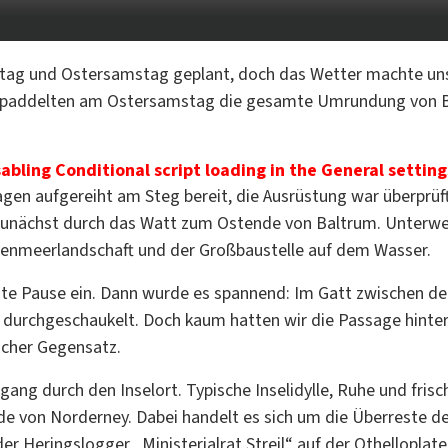
itag und Ostersamstag geplant, doch das Wetter machte uns e
ir paddelten am Ostersamstag die gesamte Umrundung von B
sabling Conditional script loading in the General setting
agen aufgereiht am Steg bereit, die Ausrüstung war überprü
zunächst durch das Watt zum Ostende von Baltrum. Unterweg
ttenmeerlandschaft und der Großbaustelle auf dem Wasser.
e Pause ein. Dann wurde es spannend: Im Gatt zwischen den 
 durchgeschaukelt. Doch kaum hatten wir die Passage hinter 
licher Gegensatz.
gang durch den Inselort. Typische Inselidylle, Ruhe und fris
 von Norderney. Dabei handelt es sich um die Überreste des
 Heringslogger „Ministerialrat Streil“ auf der Othelloplate 