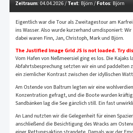
Zeitraum
: 04.04.2026 /
Text
: Björn /
Fotos
: Björn
Eigentlich war die Tour als Zweitagestour am Karfre
ins Wasser. Also wurde kurzerhand umdisponiert: W
dabei waren Finn, Jan, Christoph, Mark und Björn.
The Justified Image Grid JS is not loaded. Try di
Vom Hafen von Neßmeersiel ging es los. Die Kajaks l
Abfahrtsbesprechung setzten wir ein und paddelten 
ein ziemlicher Kontrast zwischen der idyllischen Wa
Am Ostende von Baltrum legten wir eine wohlverdient
Konzentration gefragt, und die Boote wurden kräftig
Sandbänken lag die See gänzlich still. Ein fast unwirk
An Land nutzten wir die Gelegenheit für einen Spazier
anschließend die Besichtigung des Wracks am Ostende
einer Rettungsaktion strandete. Damals war der Emder