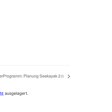
erProgramm: Planung Seekayak 2⛄
ht
ausgelagert.