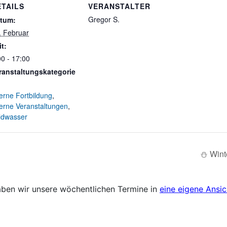
ETAILS
VERANSTALTER
Gregor S.
tum:
. Februar
it:
00 - 17:00
ranstaltungskategorie
terne Fortbildung
,
terne Veranstaltungen
,
ldwasser
⛄ Wint
aben wir unsere wöchentlichen Termine in
eine eigene Ansic