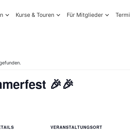
in
Kurse & Touren
Für Mitglieder
Term
tgefunden.
merfest 🎉🎉
ETAILS
VERANSTALTUNGSORT