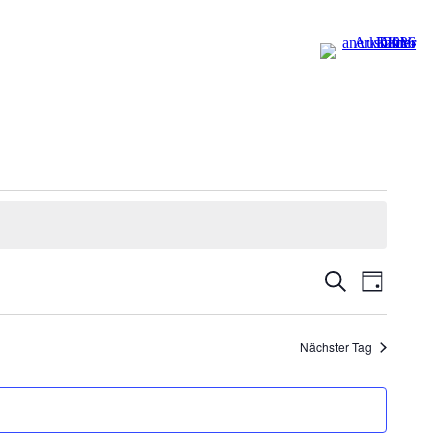
Termine
Veranstal
Suche
Tag
Ansichten
Suche
Navigatio
und
Nächster Tag
Ansichten,
Navigation