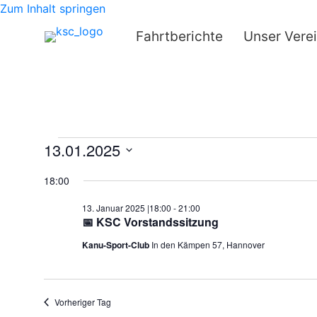
Zum Inhalt springen
Fahrtberichte
Unser Vere
Termine
13.01.2025
Datum
für
18:00
wählen.
13. Januar 2025 |18:00
-
21:00
13.
📅 KSC Vorstandssitzung
Januar
Kanu-Sport-Club
In den Kämpen 57, Hannover
2025
Vorheriger Tag