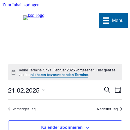
Zum Inhalt springen
Menü
Termine
Keine Termine für 21. Februar 2025 vorgesehen. Hier geht es
für
Hinweis
zu den
nächsten bevorstehenden Termine
.
21.
Februar
21.02.2025
Termine
Veran
Suche
Tag
Ansic
2025
Suche
Datum
Navig
wählen.
und
Vorheriger Tag
Nächster Tag
Ansichten
Navigati
Kalender abonnieren