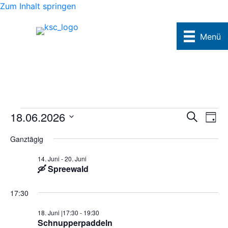
Zum Inhalt springen
Menü
Termine
Term
Ve
18.06.2026
Suche
Tag
An
Datum
Such
für
Ganztägig
wählen.
Na
und
14. Juni
-
20. Juni
18.
🛶 Spreewald
Ansic
Juni
Navig
17:30
2026
18. Juni |17:30
-
19:30
Schnupperpaddeln