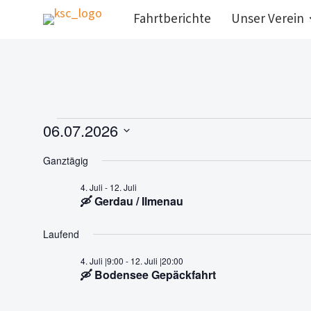
Fahrtberichte
Unser Verein
Termine
06.07.2026
D
für
Ganztägig
a
t
4. Juli
-
12. Juli
6.
🛶 Gerdau / Ilmenau
u
m
Juli
Laufend
w
ä
4. Juli |9:00
-
12. Juli |20:00
2026
🛶 Bodensee Gepäckfahrt
h
l