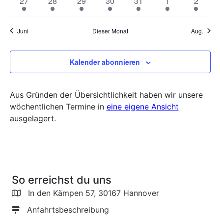
1
1
1
2
2
3
1
27
28
29
30
31
1
2
Veranstaltung
Veranstaltung
Veranstaltung
Termine
Termine
Termine
Veranst
Juni
Dieser Monat
Aug.
Kalender abonnieren
Aus Gründen der Übersichtlichkeit haben wir unsere
wöchentlichen Termine in
eine eigene Ansicht
ausgelagert.
So erreichst du uns
In den Kämpen 57, 30167 Hannover
Anfahrtsbeschreibung